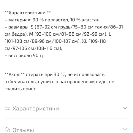
**Характеристики:**
– материал: 90 % полиэстер, 10 % эластан;
– размеры: S (87–92 см грудь/75–80 см талия/86–91
см бедра), M (93–100 см/81–88 см/92–99 см), L
(101‑108 см/89‑96 см/100‑107 см), XL (109‑118
см/97‑106 см/108‑116 см);
– вес: около 90 г;
**Уход:** стирать при 30 °C, не использовать
отбеливатель, сушить в расправленном виде, не
гладить принт.
Характеристики
Отзывы