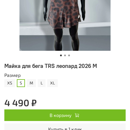
Майка для бега TRS леопард 2026 M
Размер
XS
S
M
L
XL
4 490 ₽
В корзину
Купить в 1 клик