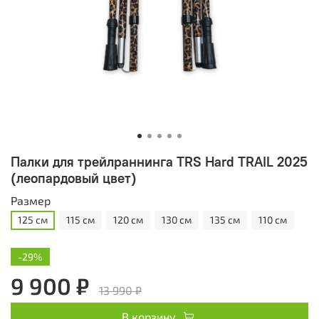
Палки для трейлраннинга TRS Hard TRAIL 2025
(леопардовый цвет)
Размер
125 см
115 см
120 см
130 см
135 см
110 см
-29%
9 900 ₽
13 990 ₽
В корзину